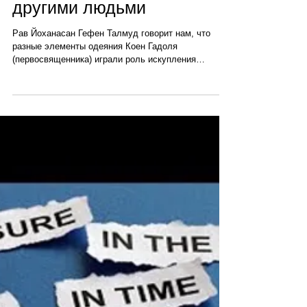
Как самоуважение влияет
на наше отношение с
другими людьми
Рав Йоханасан Гефен Талмуд говорит нам, что
разные элементы одеяния Коен Гадоля
(первосвященника) играли роль искупления
грехов...