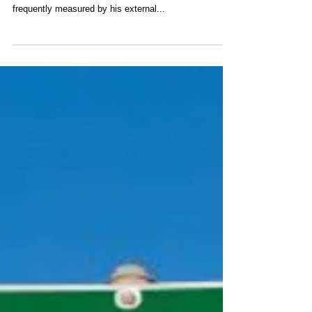
Process or the Result?
We live in a society that largely values outcomes.
“How much is he/she worth?” Person’s “value” is
frequently measured by his external...