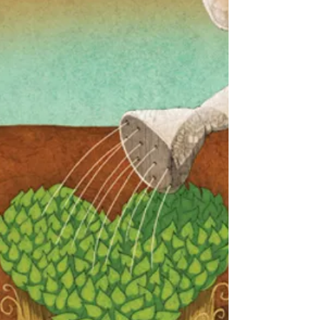
Что удерживает нас от
достижения величия?
Р' Йехонасан Гефен Недельная глава начинается с
инструкций Вс-вышнего, данных Моше Рабейну, о
необходимых материалах для постройки...