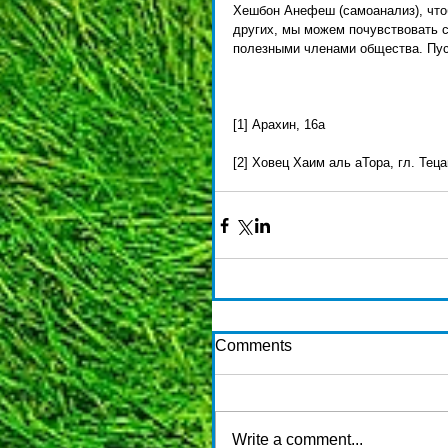
Хешбон Анефеш (самоанализ), чтоб
других, мы можем почувствовать 
полезными членами общества. Пус
[1] Арахин, 16а 
[2] Ховец Хаим аль аТора, гл. Тец
Comments
Write a comment...