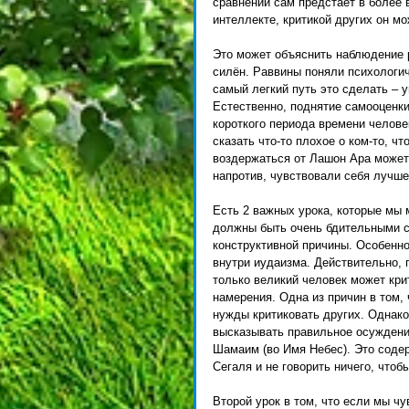
сравнении сам предстает в более 
интеллекте, критикой других он м
Это может объяснить наблюдение ра
силён. Раввины поняли психологич
самый легкий путь это сделать – ун
Естественно, поднятие самооценки
короткого периода времени челове
сказать что-то плохое о ком-то, ч
воздержаться от Лашон Ара может с
напротив, чувствовали себя лучше
Есть 2 важных урока, которые мы 
должны быть очень бдительными с 
конструктивной причины. Особенно
внутри иудаизма. Действительно, 
только великий человек может крит
намерения. Одна из причин в том,
нужды критиковать других. Однако
высказывать правильное осуждение
Шамаим (во Имя Небес). Это соде
Сегаля и не говорить ничего, чтобы
Второй урок в том, что если мы чу