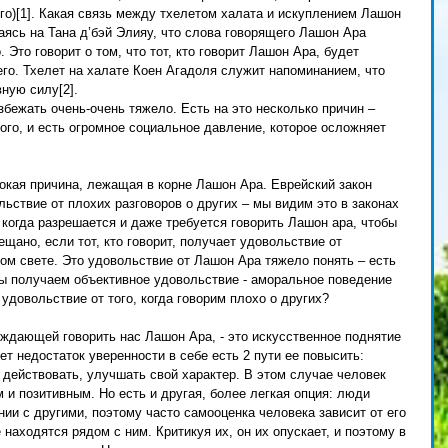
го)[1]. Какая связь между тхелетом халата и искуплением Лашон 
ясь на Тана д’бэй Элияу, что слова говорящего Лашон Ара 
Это говорит о том, что тот, кто говорит Лашон Ара, будет 
го. Тхелет на халате Коен Агадоля служит напоминанием, что 
ную силу[2]. 
збежать очень-очень тяжело. Есть на это несколько причин – 
ого, и есть огромное социальное давление, которое осложняет 
окая причина, лежащая в корне Лашон Ара. Еврейский закон 
ьствие от плохих разговоров о других – мы видим это в законах 
 когда разрешается и даже требуется говорить Лашон ара, чтобы 
щано, если тот, кто говорит, получает удовольствие от 
ом свете. Это удовольствие от Лашон Ара тяжело понять – есть 
ы получаем объективное удовольствие - аморальное поведение 
удовольствие от того, когда говорим плохо о других? 
уждающей говорить нас Лашон Ара, - это искусственное поднятие 
т недостаток уверенности в себе есть 2 пути ее повысить: 
 действовать, улучшать свой характер. В этом случае человек 
 и позитивным. Но есть и другая, более легкая опция: люди 
ии с другими, поэтому часто самооценка человека зависит от его 
находятся рядом с ним. Критикуя их, он их опускает, и поэтому в 