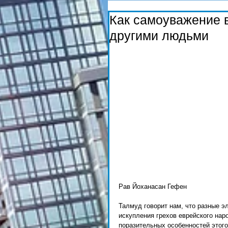
Как самоуважение 
другими людьми
Рав Йоханасан Гефен 
Талмуд говорит нам, что разные э
искупления грехов еврейского нар
поразительных особенностей этого 