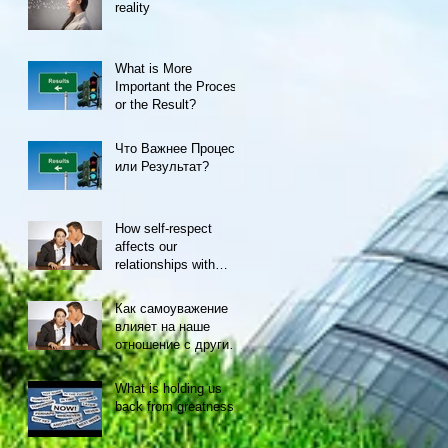
reality
What is More
Important the Process
or the Result?
Что Важнее Процесс
или Результат?
How self-respect
affects our
relationships with
others
Как самоуважение
влияет на наше
отношение с другими
людьми
What is holding us
back from greatness?