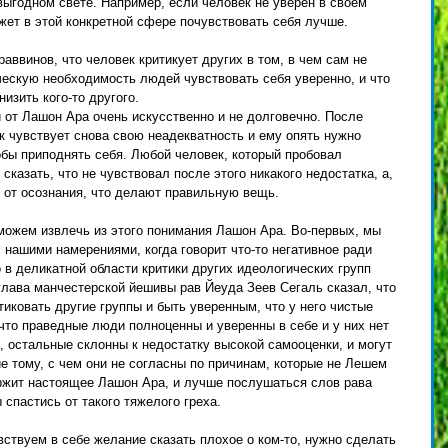
выгодном свете. Например, если человек не уверен в своем 
ожет в этой конкретной сфере почувствовать себя лучше. 
ввинов, что человек критикует других в том, в чем сам не 
ескую необходимость людей чувствовать себя уверенно, и что 
изить кого-то другого. 
 от Лашон Ара очень искусственно и не долговечно. После 
к чувствует снова свою неадекватность и ему опять нужно 
тобы приподнять себя. Любой человек, который пробовал 
казать, что не чувствовал после этого никакого недостатка, а, 
 от осознания, что делают правильную вещь. 
можем извлечь из этого понимания Лашон Ара. Во-первых, мы 
нашими намерениями, когда говорит что-то негативное ради 
 в деликатной области критики других идеологических групп 
глава манчестерской йешивы рав Йеуда Зеев Сегаль сказал, что 
иковать другие группы и быть уверенным, что у него чистые 
 что праведные люди полноценны и уверенны в себе и у них нет 
, остальные склонны к недостатку высокой самооценки, и могут 
 тому, с чем они не согласны по причинам, которые не Лешем 
ржит настоящее Лашон Ара, и лучше послушаться слов рава 
 спастись от такого тяжелого греха. 
вствуем в себе желание сказать плохое о ком-то, нужно сделать 