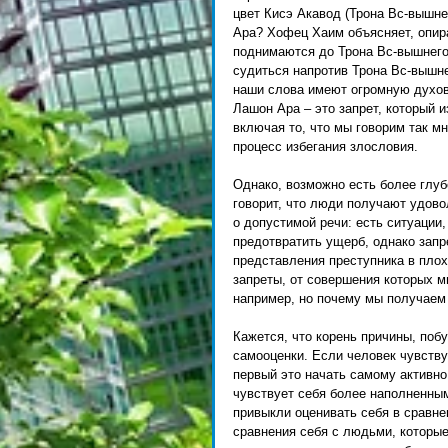
цвет Кисэ Акавод (Трона Вс-вышне
Ара? Хофец Хаим объясняет, опира
поднимаются до Трона Вс-вышнего. 
судиться напротив Трона Вс-вышне
наши слова имеют огромную духов
Лашон Ара – это запрет, который и
включая то, что мы говорим так мн
процесс избегания злословия. 
Однако, возможно есть более глуб
говорит, что люди получают удовол
о допустимой речи: есть ситуации,
предотвратить ущерб, однако запре
представления преступника в плох
запреты, от совершения которых м
например, но почему мы получаем 
Кажется, что корень причины, поб
самооценки. Если человек чувствуе
первый это начать самому активно
чувствует себя более наполненным
привыкли оценивать себя в сравнен
сравнения себя с людьми, которые 