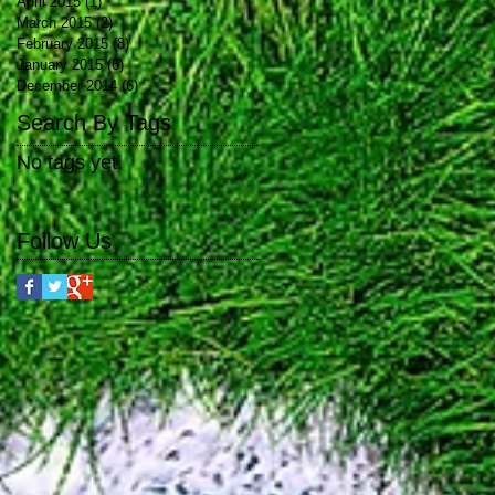
April 2015
(1)
1 post
March 2015
(2)
2 posts
February 2015
(8)
8 posts
January 2015
(6)
6 posts
December 2014
(6)
6 posts
Search By Tags
No tags yet.
Follow Us