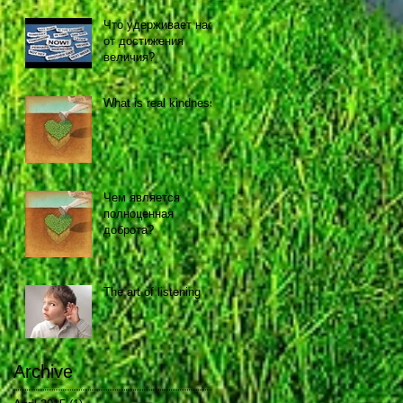
Что удерживает нас
от достижения
величия?
What is real kindness?
Чем является
полноценная
доброта?
The art of listening
Archive