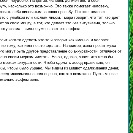
себя  неудобно. Напротив, человек должен вести себя 
угу, насколько это возможно. Это также помогает человеку, 
овать себя виноватым за свою просьбу. Похоже, человек, 
то с улыбкой или кислым лицом. Гмара говорит, что тот, кто дает 
т за свою мицву, а тот, кто делает это без энтузиазма, только 
ез энтузиазма – сильно уменьшает его эффект. 
сит кого-то сделать что-то и говорит как именно, и человек 
ние тому, как именно это сделать. Например, жена просит мужа 
го могут быть другое представление об аккуратности, отличное от 
асно своим меркам чистоты. Но он, однако, знает, что жена бы 
ее меркам аккуратности. Чтобы сделать хесед правильно, он 
а бы, чтобы было убрано. Мы видим из мицвот одалживания денег, 
есед максимально полноценно, как это возможно. Пусть мы все 
имально эффективно. 