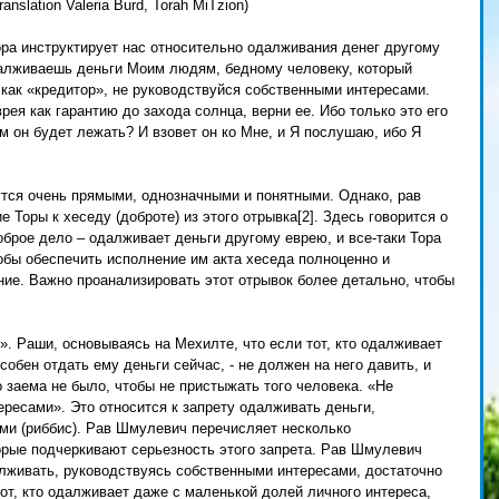
nslation Valeria Burd, Torah MiTzion) 
ра инструктирует нас относительно одалживания денег другому 
далживаешь деньги Моим людям, бедному человеку, который 
 как «кредитор», не руководствуйся собственными интересами. 
ея как гарантию до захода солнца, верни ее. Ибо только это его 
м он будет лежать? И взовет он ко Мне, и Я послушаю, ибо Я 
утся очень прямыми, однозначными и понятными. Однако, рав 
Торы к хеседу (доброте) из этого отрывка[2]. Здесь говорится о 
оброе дело – одалживает деньги другому еврею, и все-таки Тора 
обы обеспечить исполнение им акта хеседа полноценно и 
ние. Важно проанализировать этот отрывок более детально, чтобы 
». Раши, основываясь на Мехилте, что если тот, кто одалживает 
пособен отдать ему деньги сейчас, - не должен на него давить, и 
 заема не было, чтобы не пристыжать того человека. «Не 
ресами». Это относится к запрету одалживать деньги, 
ми (риббис). Рав Шмулевич перечисляет несколько 
орые подчеркивают серьезность этого запрета. Рав Шмулевич 
далживать, руководствуясь собственными интересами, достаточно 
тот, кто одалживает даже с маленькой долей личного интереса, 