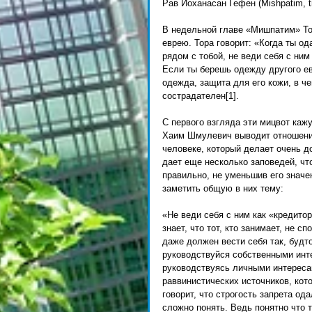
Рав Йоханасан Гефен (Mishpatim, tra
В недельной главе «Мишпатим» То
еврею. Тора говорит: «Когда ты о
рядом с тобой, не веди себя с ним
Если ты берешь одежду другого евр
одежда, защита для его кожи, в че
сострадателен[1]. 
С первого взгляда эти мицвот каж
Хаим Шмулевич выводит отношение 
человеке, который делает очень д
дает еще несколько заповедей, чт
правильно, не уменьшив его значе
заметить общую в них тему: 
«Не веди себя с ним как «кредитор
знает, что тот, кто занимает, не с
даже должен вести себя так, будто
руководствуйся собственными инте
руководствуясь личными интереса
раввинистических источников, кот
говорит, что строгость запрета о
сложно понять. Ведь понятно что 