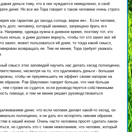
давая деньги тому, кто в них нуждается немедленно, и свой 
рате денег. Но все же Тора говорит о таком человеке очень строго. 
рея как гарантию до захода солнца, верни ее».  Если человек, 
уть долг, человеку, который занимал, запрещено брать его 
а. Например, одежда нужна в дневное время, поэтому тот, кто 
лько ночью, а днем должен вернуть, чтобы тот кто занял мог ей 
кто занял, может пользоваться ей днем, то тогда какой смысл, 
ивирован возвращать ее. Тем не менее, Тора требует уважать 
. 
ный смысл этих заповедей научить нас делать хесед полноценно, 
ветственно, несмотря на то, что одалживать деньги - большая 
орожны, чтобы не преуменьшить ее эффект своим напором на 
оим образом. Рав Шмулевич говорит больше, что чем больше 
, тем строже он судится, если руководствуется собственными 
ность помощи, и тем не менее решает руководствоваться 
алживанием денег, что если человек делает какой-то хесед, он 
имально полноценно, и не дать его испортить никоим образом. 
стям в нашей жизни. Очень часто человека просят сделать какое-
ться, но сделать это с таким нежеланием, что человек, который 