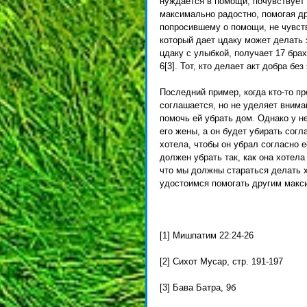
нуждается в помощи, почувствует 
максимально радостно, помогая др
попросившему о помощи, не чувств
который дает цдаку может делать э
цдаку с улыбкой, получает 17 брахо
6[3]. Тот, кто делает акт добра б
Последний пример, когда кто-то про
соглашается, но не уделяет внима
помочь ей убрать дом. Однако у не
его жены, а он будет убирать согл
хотела, чтобы он убрал согласно 
должен убрать так, как она хотел
что мы должны стараться делать х
удостоимся помогать другим макс
[1] Мишпатим 22:24-26 
[2] Сихот Мусар, стр. 191-197 
[3] Бава Батра, 9б