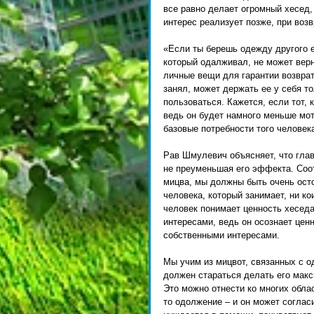
все равно делает огромный хесед, 
интерес реализует позже, при возв
«Если ты берешь одежду другого ев
который одалживал, не может верн
личные вещи для гарантии возврат
занял, может держать ее у себя то
пользоваться. Кажется, если тот, 
ведь он будет намного меньше мот
базовые потребности того человека
Рав Шмулевич объясняет, что глав
не преуменьшая его эффекта. Соот
мицва, мы должны быть очень ост
человека, который занимает, ни к
человек понимает ценность хеседа
интересами, ведь он осознает цен
собственными интересами. 
Мы учим из мицвот, связанных с од
должен стараться делать его макс
Это можно отнести ко многих обла
то одолжение – и он может согласи