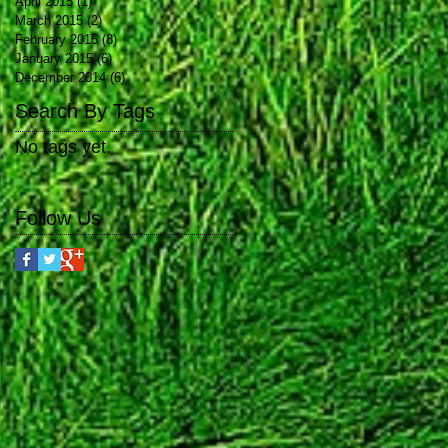
April 2015
(1)
1 post
March 2015
(2)
2 posts
February 2015
(8)
8 posts
January 2015
(6)
6 posts
December 2014
(6)
6 posts
Search By Tags
No tags yet.
Follow Us