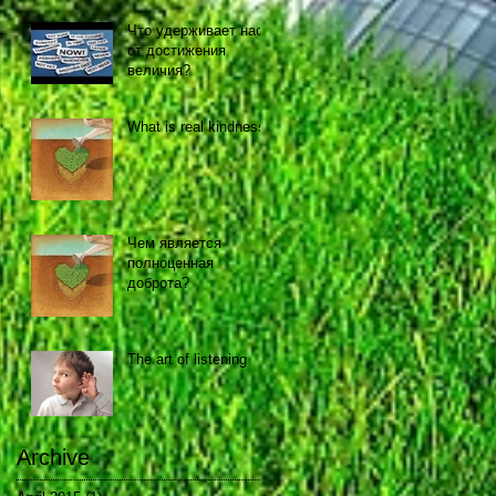
Что удерживает нас
от достижения
величия?
What is real kindness?
Чем является
полноценная
доброта?
The art of listening
Archive