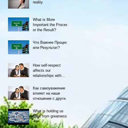
reality
What is More
Important the Process
or the Result?
Что Важнее Процесс
или Результат?
How self-respect
affects our
relationships with
others
Как самоуважение
влияет на наше
отношение с другими
людьми
What is holding us
back from greatness?