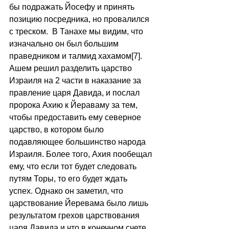
бы подражать Йосефу и принять 
позицию посредника, но провалился 
с треском.  В Танахе мы видим, что 
изначально он был большим 
праведником и талмид хахамом[7]. 
Ашем решил разделить царство 
Израиля на 2 части в наказание за 
правление царя Давида, и послал 
пророка Ахию к Йераваму за тем, 
чтобы предоставить ему северное 
царство, в котором было 
подавляющее большинство народа 
Израиля. Более того, Ахия пообещал 
ему, что если тот будет следовать 
путям Торы, то его будет ждать 
успех. Однако он заметил, что 
царствование Йеревама было лишь 
результатом грехов царствования 
царя Давида и что в конечном счете 