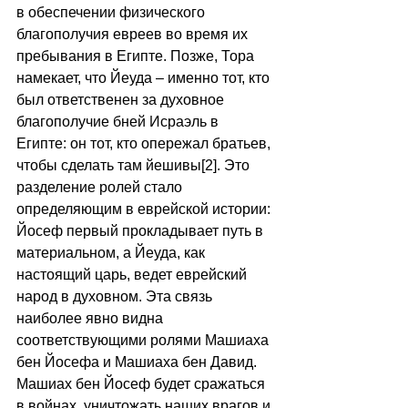
в обеспечении физического 
благополучия евреев во время их 
пребывания в Египте. Позже, Тора 
намекает, что Йеуда – именно тот, кто 
был ответственен за духовное 
благополучие бней Исраэль в 
Египте: он тот, кто опережал братьев, 
чтобы сделать там йешивы[2]. Это 
разделение ролей стало 
определяющим в еврейской истории: 
Йосеф первый прокладывает путь в 
материальном, а Йеуда, как 
настоящий царь, ведет еврейский 
народ в духовном. Эта связь 
наиболее явно видна 
соответствующими ролями Машиаха 
бен Йосефа и Машиаха бен Давид. 
Машиах бен Йосеф будет сражаться 
в войнах, уничтожать наших врагов и 