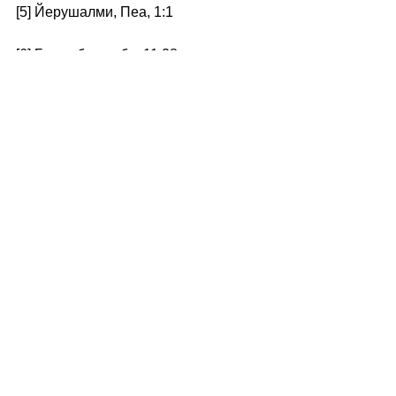
[5] Йерушалми, Пеа, 1:1 
[6] Бэмидбар раба, 11:28 
[7] Мелахим 1, гл.11 
[8] Ибид, 12:27-28. Санэдрин, 101б 
[9] Авот, 5:22 
[10] Санэдрин, 102а 
[11] Санэдрин, 90а