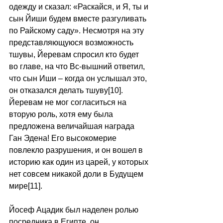
одежду и сказал: «Раскайся, и Я, ты и 
сын Йиши будем вместе разгуливать 
по Райскому саду». Несмотря на эту 
представляющуюся возможность 
тшувы, Йеревам спросил кто будет 
во главе, на что Вс-вышний ответил, 
что сын Иши – когда он услышал это, 
он отказался делать тшуву[10]. 
Йеревам не мог согласиться на 
вторую роль, хотя ему была 
предложена величайшая награда 
Ган Эдена! Его высокомерие 
повлекло разрушения, и он вошел в 
историю как один из царей, у которых 
нет совсем никакой доли в Будущем 
мире[11]. 
Йосеф Ацадик был наделен ролью 
посредника в Египте, он 