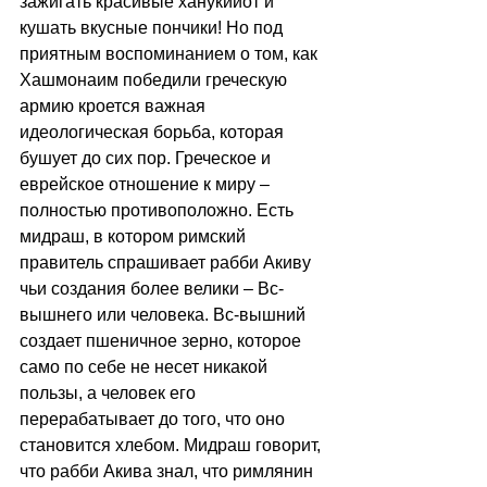
зажигать красивые ханукийот и 
кушать вкусные пончики! Но под 
приятным воспоминанием о том, как 
Хашмонаим победили греческую 
армию кроется важная 
идеологическая борьба, которая 
бушует до сих пор. Греческое и 
еврейское отношение к миру – 
полностью противоположно. Есть 
мидраш, в котором римский 
правитель спрашивает рабби Акиву 
чьи создания более велики – Вс-
вышнего или человека. Вс-вышний 
создает пшеничное зерно, которое 
само по себе не несет никакой 
пользы, а человек его 
перерабатывает до того, что оно 
становится хлебом. Мидраш говорит, 
что рабби Акива знал, что римлянин 