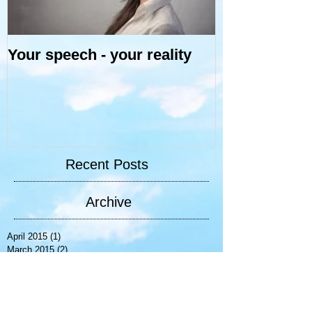
Your speech - your reality
Recent Posts
Archive
April 2015
(1)
1 post
March 2015
(2)
2 posts
February 2015
(8)
8 posts
January 2015
(6)
6 posts
December 2014
(6)
6 posts